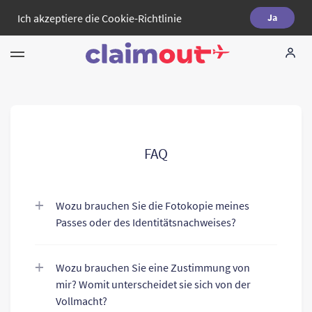
Ich akzeptiere die
Cookie-Richtlinie
Ja
Ihne Rechte
Unternehmen
FAQ
FAQ
Language:
DE
Wozu brauchen Sie die Fotokopie meines
Passes oder des Identitätsnachweises?
Wozu brauchen Sie eine Zustimmung von
mir? Womit unterscheidet sie sich von der
Vollmacht?