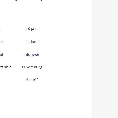
ar
10 jaar
us
Letland
nd
Litouwen
ttannië
Luxemburg
Malta**