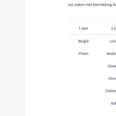
vor zaken met betrekking to
1 jaar
2 j
België
IJs
Polen
Nede
Slow
Slov
Zwits
Ita