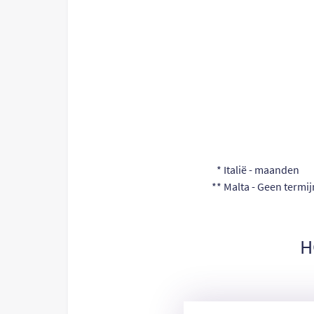
*
* Italië - maanden
** Malta - Geen termij
H