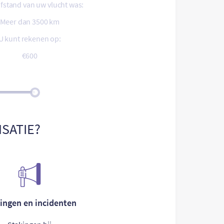
afstand van uw vlucht was:
Meer dan 3500 km
U kunt rekenen op:
€600
SATIE?
ingen en incidenten