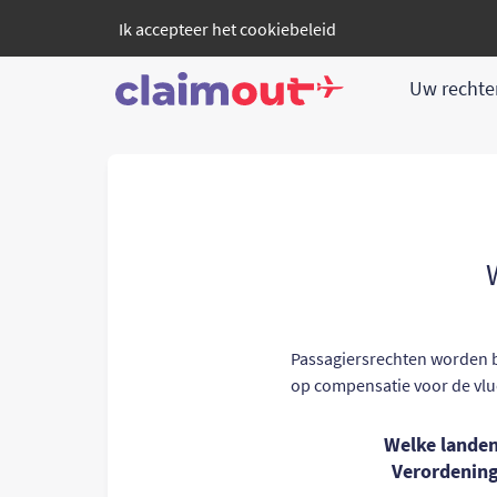
Ik accepteer het
cookiebeleid
Uw recht
Passagiersrechten worden b
op compensatie voor de vluc
Welke landen
Verordening