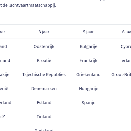
t de luchtvaartmaatschappij.
aar
3 jaar
5 jaar
6 ja
land
Oostenrijk
Bulgarije
Cypr
rland
Kroatië
Frankrijk
Ierla
akije
Tsjechische Republiek
Griekenland
Groot-Bri
enië
Denemarken
Hongarije
erland
Estland
Spanje
lië*
Finland
Duitsland