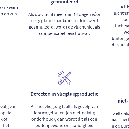
geannuleerd
lucht
maar kwam
luchtha
n op zijn
Als uw vlucht meer dan 14 dagen vóór
bu
de geplande aankomstdatum werd
luchtv
geannuleerd, wordt de vlucht niet als
wo
compensabel beschouwd.
buiteng
de vluch
Defecten in vliegtuigproductie
niet
evolg van
Als het vliegtuig faalt als gevolg van
op de
fabricagefouten (en niet-nalatig
Zelfs al
k of
onderhoud), dan wordt dit als een
maar uw l
r het
buitengewone omstandigheid
in de Eur