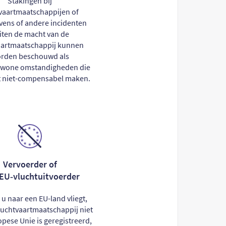
Stakingen bij
vaartmaatschappijen of
vens of andere incidenten
iten de macht van de
aartmaatschappij kunnen
rden beschouwd als
ewone omstandigheden die
t niet-compensabel maken.
Vervoerder of
‑EU‑vluchtuitvoerder
s u naar een EU-land vliegt,
uchtvaartmaatschappij niet
opese Unie is geregistreerd,