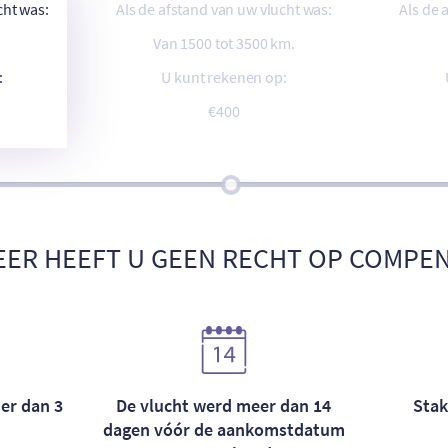
cht was:
Als de afstand van uw vlucht was:
Als de 
Van 1500 tot 3500 km.
:
U kunt rekenen op:
€400
ER HEEFT U GEEN RECHT OP COMPEN
er dan 3
De vlucht werd meer dan 14
Stak
dagen vóór de aankomstdatum