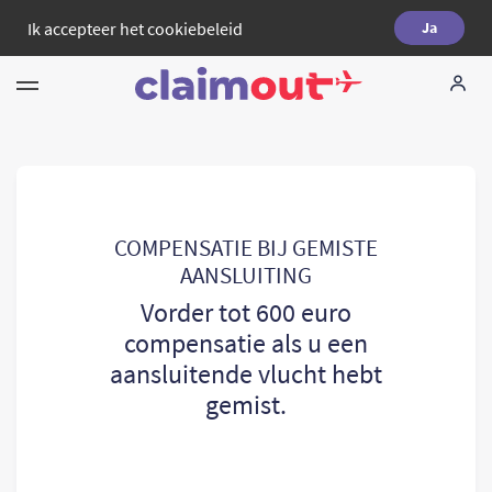
Ik accepteer het
cookiebeleid
Ja
Uw rechten
Vennootschap
FAQ
COMPENSATIE BIJ GEMISTE
AANSLUITING
Language:
NL
Vorder tot 600 euro
compensatie als u een
aansluitende vlucht hebt
gemist.