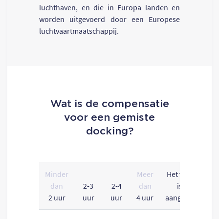
luchthaven, en die in Europa landen en
worden uitgevoerd door een Europese
luchtvaartmaatschappij.
Wat is de compensatie
voor een gemiste
docking?
Minder
Meer
Het vliegtuig
dan
2-3
2-4
dan
is niet
2 uur
uur
uur
4 uur
aangekomen