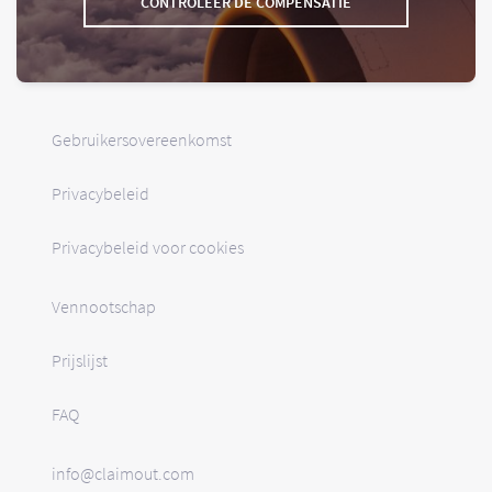
CONTROLEER DE COMPENSATIE
Gebruikersovereenkomst
Privacybeleid
Privacybeleid voor cookies
Vennootschap
Prijslijst
FAQ
info@claimout.com