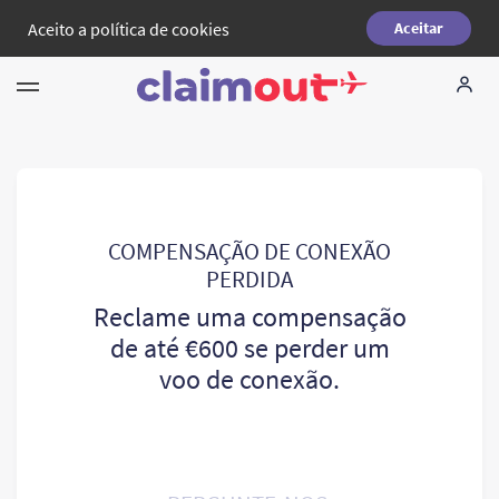
Aceito a
política de cookies
Aceitar
Seus direitos
Empresa
FAQ
COMPENSAÇÃO DE CONEXÃO
PERDIDA
Language:
PT
Reclame uma compensação
de até €600 se perder um
voo de conexão.