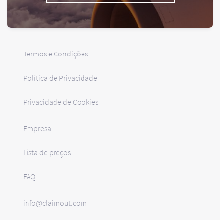
Termos e Condições
Política de Privacidade
Privacidade de Cookies
Empresa
Lista de preços
FAQ
info@claimout.com