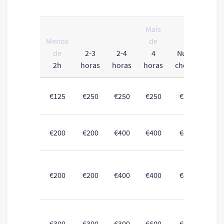
Mais
Menos
de
de
2-3
2-4
4
Nunca
2h
horas
horas
horas
chegou
To
€125
€250
€250
€250
€250
Vo
€200
€200
€400
€400
€400
a 
Voo
€200
€200
€400
€400
€400
UE
Voo
€300
€300
€300
€600
€600
U