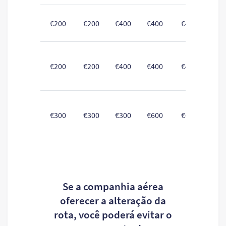
Vo
€200
€200
€400
€400
€400
a 
Voo
€200
€200
€400
€400
€400
UE
Voo
€300
€300
€300
€600
€600
U
Se a companhia aérea
oferecer a alteração da
rota, você poderá evitar o