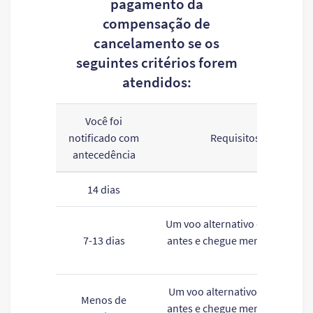
pagamento da
compensação de
cancelamento se os
seguintes critérios forem
atendidos:
Você foi
notificado com
Requisitos para altera
antecedência
14 dias
Nenhum
Um voo alternativo que saia nã
7-13 dias
antes e chegue menos de 4 hor
original
Um voo alternativo que saia nã
Menos de
antes e chegue menos de 2 hor