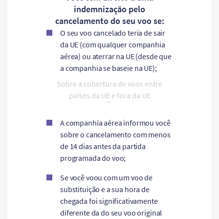
indemnização pelo
cancelamento do seu voo se:
O seu voo cancelado teria de sair
da UE (com qualquer companhia
aérea) ou aterrar na UE (desde que
a companhia se baseie na UE);
Sobre a cobertura de voos entre
países da UE e fora da UE
A companhia aérea informou você
sobre o cancelamento com menos
de 14 dias antes da partida
programada do voo;
Se você voou com um voo de
substituição e a sua hora de
chegada foi significativamente
diferente da do seu voo original