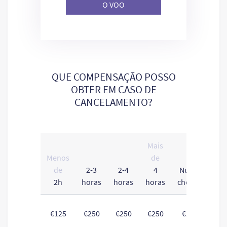
O VOO
QUE COMPENSAÇÃO POSSO
OBTER EM CASO DE
CANCELAMENTO?
Mais
Menos
de
de
2-3
2-4
4
Nunca
2h
horas
horas
horas
chegou
To
€125
€250
€250
€250
€250