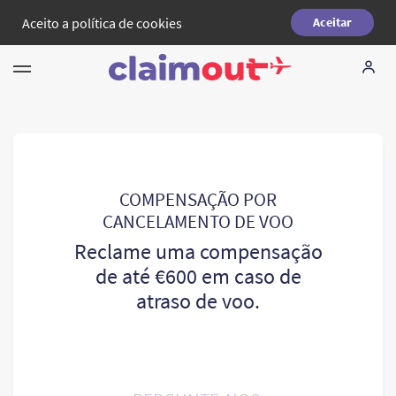
Aceito a
política de cookies
Aceitar
Seus direitos
Empresa
FAQ
COMPENSAÇÃO POR
CANCELAMENTO DE VOO
Language:
PT
Reclame uma compensação
de até €600 em caso de
atraso de voo.