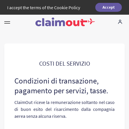
I accept the terms of the
Cookie Policy
Accept
I tuoi diritti
La nostra azienda
Domande piu` comuni
COSTI DEL SERVIZIO
Condizioni di transazione,
Language:
IT
pagamento per servizi, tasse.
СlaimOut riceve la remunerazione soltanto nel caso
di buon esito del risarcimento dalla compagnia
aerea senza alcuna riserva.