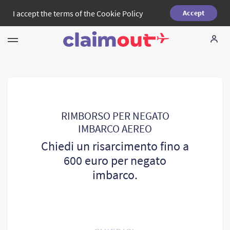
I accept the terms of the
Cookie Policy
Accept
I tuoi diritti
La nostra azienda
Domande piu` comuni
RIMBORSO PER NEGATO
IMBARCO AEREO
Language:
IT
Chiedi un risarcimento fino a
600 euro per negato
imbarco.