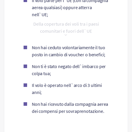
Il volo parte per l`UE (con la compagnia
aerea qualsiasi) oppure atterra
nell`UE;
Della copertura dei voli tra i paesi
comunitari e fuori dell`UE
Non hai ceduto volontariamente il tuo
posto in cambio di voucher o benefici;
Non ti è stato negato dell`imbarco per
colpa tua;
Il volo è operato nell`arco di 3 ultimi
anni;
Non hai ricevuto dalla compagnia aerea
dei compensi per sovraprenotazione.