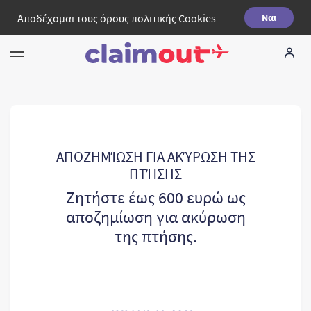
Αποδέχομαι τους όρους πολιτικής
Cookies
Ναι
Τα δικαιώματά σας
Εταιρεία
Συχνές ερωτήσεις
ΑΠΟΖΗΜΊΩΣΗ ΓΙΑ ΑΚΎΡΩΣΗ ΤΗΣ
ΠΤΉΣΗΣ
Language:
EL
Ζητήστε έως 600 ευρώ ως
αποζημίωση για ακύρωση
της πτήσης.