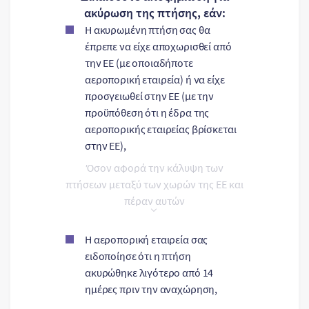
ακύρωση της πτήσης, εάν:
Η ακυρωμένη πτήση σας θα
έπρεπε να είχε αποχωρισθεί από
την ΕΕ (με οποιαδήποτε
αεροπορική εταιρεία) ή να είχε
προσγειωθεί στην ΕΕ (με την
προϋπόθεση ότι η έδρα της
αεροπορικής εταιρείας βρίσκεται
στην ΕΕ),
Όσον αφορά την κάλυψη των
πτήσεων μεταξύ των χωρών της ΕΕ και
πέραν αυτών
Η αεροπορική εταιρεία σας
ειδοποίησε ότι η πτήση
ακυρώθηκε λιγότερο από 14
ημέρες πριν την αναχώρηση,