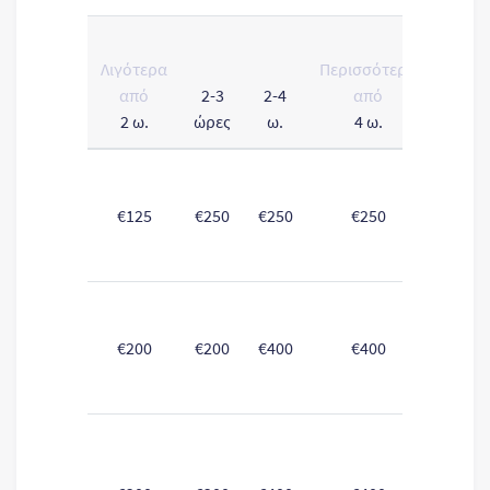
Η
Λιγότερα
Περισσότερο
πτήση
από
2-3
2-4
από
δεν
2 ω.
ώρες
ω.
4 ω.
έγινε
€125
€250
€250
€250
€250
€200
€200
€400
€400
€400